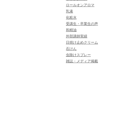
ロールオンアロマ
乳液
化粧水
受講生・卒業生の声
和精油
外部講師実績
日焼け止めクリーム
石けん
虫除けスプレー
雑誌・メディア掲載