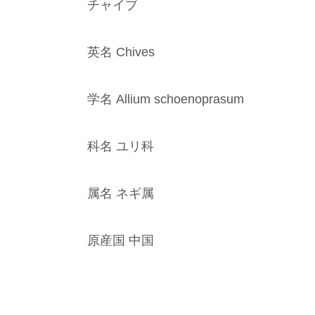
チャイブ
英名 Chives
学名 Allium schoenoprasum
科名 ユリ科
属名 ネギ属
原産国 中国