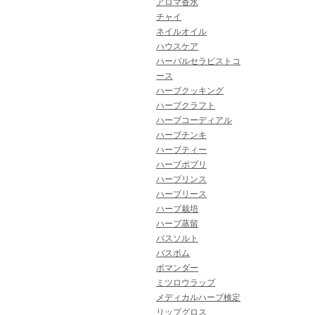
アロマ香水
チャイ
ネイルオイル
ハウスケア
ハーバルセラピストコ
ース
ハーブクッキング
ハーブクラフト
ハーブコーディアル
ハーブチンキ
ハーブティー
ハーブポプリ
ハーブリンス
ハーブリース
ハーブ栽培
ハーブ蒸留
バスソルト
バスボム
ポマンダー
ミツロウラップ
メディカルハーブ検定
リップグロス