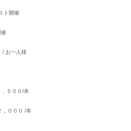
スト開催
開催
/ お一人様
１．５００/本
２，０００ /本