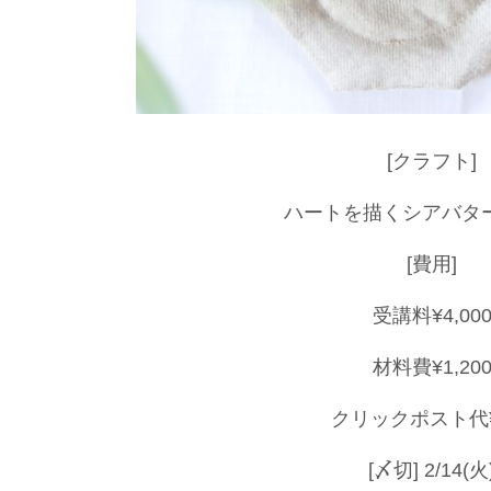
[クラフト]
ハートを描くシアバタ
[費用]
受講料¥4,00
材料費¥1,20
クリックポスト代¥
[〆切] 2/14(火