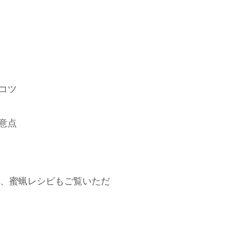
コツ
意点
、蜜蝋レシピもご覧いただ