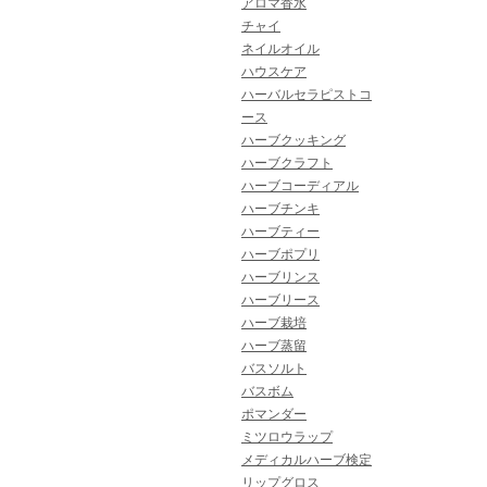
アロマ香水
チャイ
ネイルオイル
ハウスケア
ハーバルセラピストコ
ース
ハーブクッキング
ハーブクラフト
ハーブコーディアル
ハーブチンキ
ハーブティー
ハーブポプリ
ハーブリンス
ハーブリース
ハーブ栽培
ハーブ蒸留
バスソルト
バスボム
ポマンダー
ミツロウラップ
メディカルハーブ検定
リップグロス