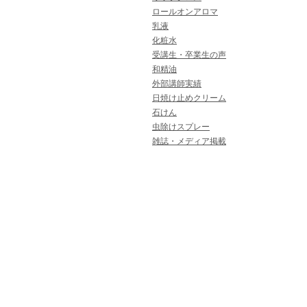
ロールオンアロマ
乳液
化粧水
受講生・卒業生の声
和精油
外部講師実績
日焼け止めクリーム
石けん
虫除けスプレー
雑誌・メディア掲載