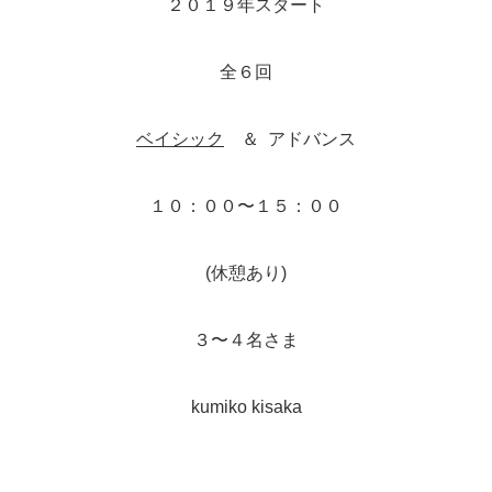
２０１９年スタート
全６回
ベイシック
＆ アドバンス
１０：００〜１５：００
(休憩あり)
３〜４名さま
kumiko kisaka