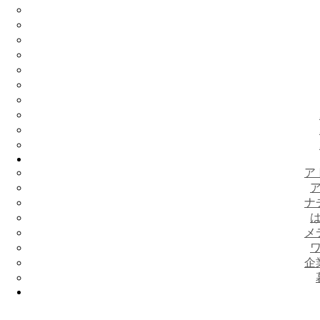
ア
ナ
メ
企