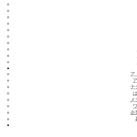
ア
ナ
メ
企