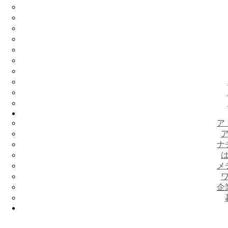
ア
ナ
メ
企