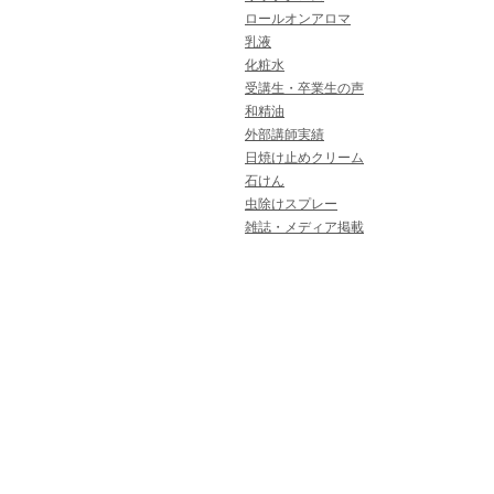
ロールオンアロマ
乳液
化粧水
受講生・卒業生の声
和精油
外部講師実績
日焼け止めクリーム
石けん
虫除けスプレー
雑誌・メディア掲載