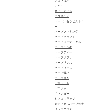
アロマ香水
チャイ
ネイルオイル
ハウスケア
ハーバルセラピストコ
ース
ハーブクッキング
ハーブクラフト
ハーブコーディアル
ハーブチンキ
ハーブティー
ハーブポプリ
ハーブリンス
ハーブリース
ハーブ栽培
ハーブ蒸留
バスソルト
バスボム
ポマンダー
ミツロウラップ
メディカルハーブ検定
リップグロス